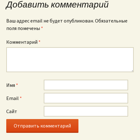
as
p
k
в
Добавить комментарий
sn
и
iki
ть
Ваш адрес email не будет опубликован.
Обязательные
поля помечены
*
Комментарий
*
Имя
*
Email
*
Сайт