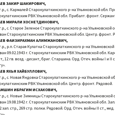
ЕВ ЗАКИР ШАКИРОВИЧ,
г.р., с. Кармалей Старокулаткинского р-на Ульяновской обл. П
окулаткинским РВК Ульяновской обл. Прибалт. фронт. Сержан
АЕВ МИРАЛИ ХОСНЕТДИНОВИЧ,
г.р., с. Старое Зеленое Старокулаткинского р-на Ульяновской о
ван Старокулаткинским РВК Ульяновской обл. Центр. фронт. 
АЕВ ФАИЗИРАХМАН АЛИМЖАНОВИЧ,
г.р., р.п. Старая Кулатка Старокулаткинского р-на Ульяновской 
ан 09.02.1943 г. Старокулаткинским РВК Ульяновской обл. Кар
, 12 гв. возд. -десант, бриг. Старшина. Орд. Отеч. войны I и II с
у».
ЕВ ЯХЬЯ ХАЙБУЛЛОВИЧ,
г.р., с. Новая Яндовка Старокулаткинского р-на Ульяновской о
окулаткинским РВК Ульяновской обл. Центр. фронт. Рядовой.
АМШИН ИБРАГИМ ИСХАКОВИЧ,
г.р., с. Новые Зимницы Старокулаткинского р-на Ульяновской 
ан 19.08.1942 г. Старокулаткинским РВК Ульяновской обл. Зап
2 зап. стр., 269 стр. полки. Рядовой. Орд. Отеч. войны II ст., мед.
у».