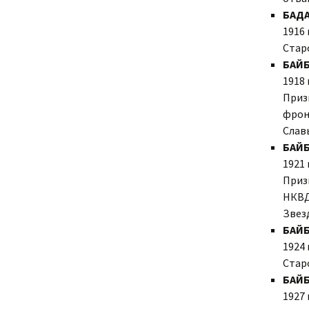
БАД
1916 
Стар
БАЙ
1918 
Призв
фронт
Славы
БАЙБ
1921 
Призв
НКВД,
Звез
БАЙБ
1924 
Стар
БАЙБ
1927 