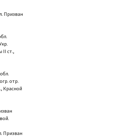
бл. Призван
обл.
Укр.
II ст.,
обл.
огр. отр.
т., Красной
ризван
вой.
л. Призван