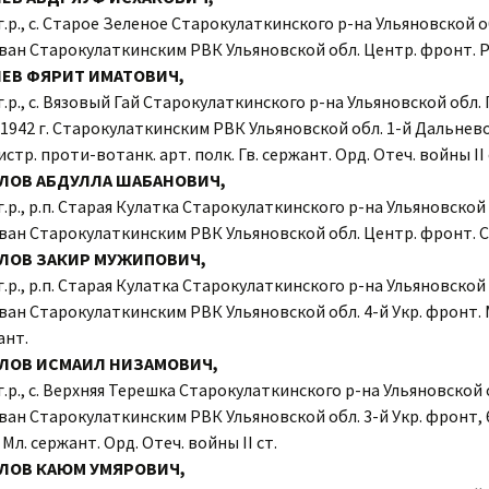
г.р., с. Старое Зеленое Старокулаткинского р-на Ульяновской о
Общество
ван Старокулаткинским РВК Ульяновской обл. Центр. фронт. 
ЕВ ФЯРИТ ИМАТОВИЧ,
Природа
г.р., с. Вязовый Гай Старокулаткинского р-на Ульяновской обл.
.1942 г. Старокулаткинским РВК Ульяновской обл. 1-й Дальнев
Фотографии разных лет
истр. проти-вотанк. арт. полк. Гв. сержант. Орд. Отеч. войны II 
ЛОВ АБДУЛЛА ШАБАНОВИЧ,
г.р., р.п. Старая Кулатка Старокулаткинского р-на Ульяновской 
ван Старокулаткинским РВК Ульяновской обл. Центр. фронт. 
ЛОВ ЗАКИР МУЖИПОВИЧ,
г.р., р.п. Старая Кулатка Старокулаткинского р-на Ульяновской 
ван Старокулаткинским РВК Ульяновской обл. 4-й Укр. фронт. 
ант.
АЛОВ ИСМАИЛ НИЗАМОВИЧ,
г.р., с. Верхняя Терешка Старокулаткинского р-на Ульяновской 
ан Старокулаткинским РВК Ульяновской обл. 3-й Укр. фронт, 6
 Мл. сержант. Орд. Отеч. войны II ст.
ЛОВ КАЮМ УМЯРОВИЧ,