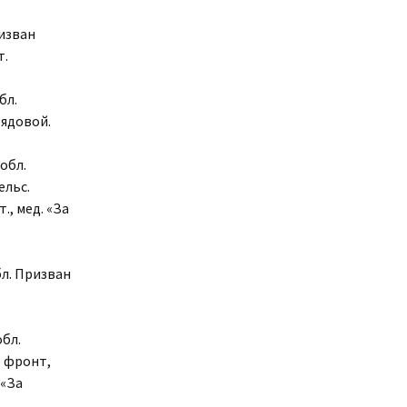
ризван
т.
бл.
Рядовой.
обл.
ельс.
т., мед. «За
бл. Призван
обл.
. фронт,
 «За