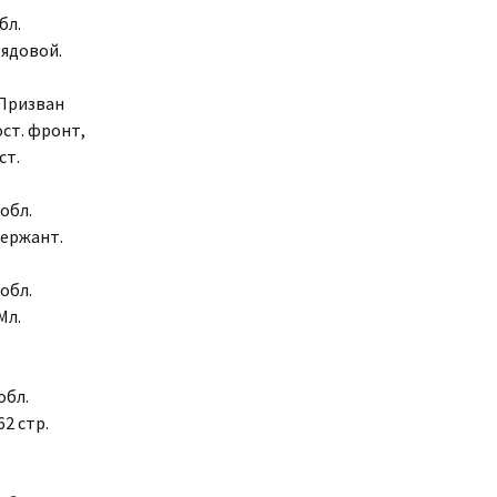
бл.
Рядовой.
 Призван
ост. фронт,
ст.
обл.
Сержант.
обл.
Мл.
обл.
2 стр.