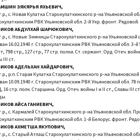
АМШИН ЗЯКЯРЬЯ ЯХЬЕВИЧ,
г.р., с. Новая Кулатка Старокулаткинского р-на Ульяновской о
окулаткинским РВК Ульяновской обл. 2-й Укр. фронт. Рядовой.
БИКОВ АБДУЛХАЙ ШАРЮКОВИЧ,
г.р., с. Новые Зимницы Старокулаткинского р-на Ульяновской 
ан 16.02.1940 г. Старокулаткинским РВК Ульяновской обл. 3-й 
, 798 стр., 127 стр., 77 стр. полки. Ст. сержант. Орд. Отеч. войны 
 III ст.
ИКОВ АДЕЛЬХАН ХАЙДАРОВИЧ,
г.р., р.п. Старая Кулатка Старокулаткинского р-на Ульяновской 
ан 10.09.1940 г. Старокулаткинским РВК Ульяновской обл. 78 п
 16 стр. полк. Старшина. Орд. Отеч. войны I и II ст., Славы III с
ды.
ИКОВ АЙСА ГАНИЕВИЧ,
г.р., с. Кармалей Старокулаткинского р-на Ульяновской обл. П
окулаткинским РВК Ульяновской обл. 1-й Белорус. фронт. Рядо
ИКОВ АХМЕТША ЯКУПОВИЧ,
г.р., с. Старый Атлаш Старокулаткинского р-на Ульяновской об