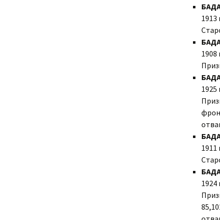
БАДА
1913 
Стар
БАД
1908 
Приз
БАД
1925 
Призв
фронт
отваг
БАДА
1911 
Стар
БАД
1924 
Призв
85,10
отваг