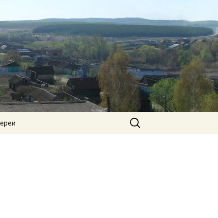
Найти:
лереи