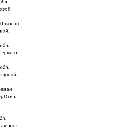
обл.
овой.
. Призван
вой.
обл.
 Сержант.
обл.
Рядовой.
ризван
. Отеч.
бл.
льневост.