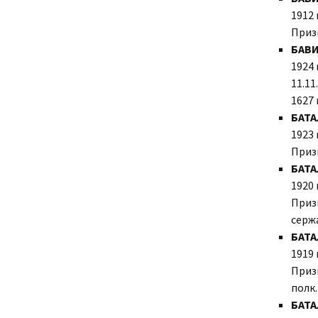
1912 
Гостевая
Приз
БАВИ
Авторы
1924 
11.11
1627 
БАТА
1923 
Приз
БАТА
1920 
Приз
серж
БАТ
1919 
Призв
полк.
БАТА