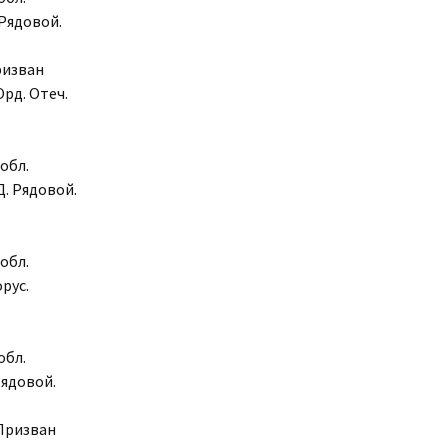
Рядовой.
ризван
рд. Отеч.
обл.
. Рядовой.
обл.
рус.
обл.
Рядовой.
 Призван