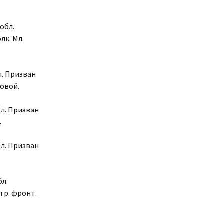
обл.
лк. Мл.
л. Призван
довой.
бл. Призван
.
бл. Призван
бл.
тр. фронт.