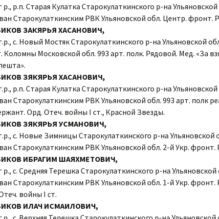
г р., р.п. Старая Кулатка Старокулаткинского р-на Ульяновской 
ван Старокулаткинским РВК Ульяновской обл. Центр. фронт. 
ИКОВ ЗАКЯРЬЯ ХАСАНОВИЧ,
г.р., с. Новый Мостяк Старокулаткинского р-на Ульяновской об
. Коломны Московской обл. 993 арт. полк. Рядовой. Мед. «За в
пешта».
ИКОВ ЗЯКЯРЬЯ ХАСАНОВИЧ,
г.р., р.п. Старая Кулатка Старокулаткинского р-на Ульяновской 
ан Старокулаткинским РВК Ульяновской обл. 993 арт. полк реа
ержант. Орд. Отеч. войны I ст., Красной Звезды.
ИКОВ ЗЯКЯРЬЯ УСМАНОВИЧ,
г.р., с. Новые Зимницы Старокулаткинского р-на Ульяновской 
ван Старокулаткинским РВК Ульяновской обл. 2-й Укр. фронт. 
БИКОВ ИБРАГИМ ШАЯХМЕТОВИЧ,
г р., с. Средняя Терешка Старокулаткинского р-на Ульяновской 
ван Старокулаткинским РВК Ульяновской обл. 1-й Укр. фронт. 
Отеч. войны I ст.
БИКОВ ИЛАЧ ИСМАИЛОВИЧ,
г.р., с. Верхняя Терешка Старокулаткинского р-на Ульяновской 