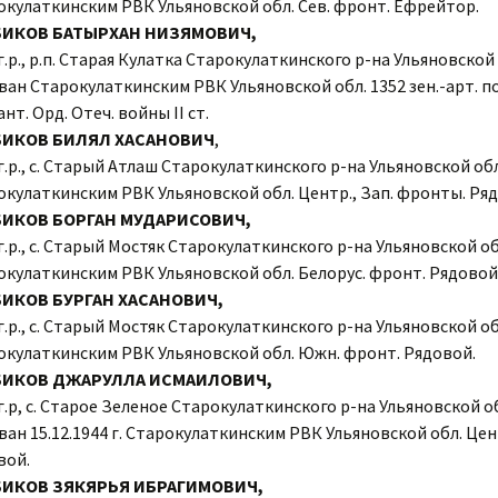
окулаткинским РВК Ульяновской обл. Сев. фронт. Ефрейтор.
БИКОВ БАТЫРХАН НИЗЯМОВИЧ,
г.р., р.п. Старая Кулатка Старокулаткинского р-на Ульяновской 
ан Старокулаткинским РВК Ульяновской обл. 1352 зен.-арт. по
нт. Орд. Отеч. войны II ст.
БИКОВ БИЛЯЛ ХАСАНОВИЧ
,
г.р., с. Старый Атлаш Старокулаткинского р-на Ульяновской об
окулаткинским РВК Ульяновской обл. Центр., Зап. фронты. Ря
ИКОВ БОРГАН МУДАРИСОВИЧ,
г.р., с. Старый Мостяк Старокулаткинского р-на Ульяновской о
окулаткинским РВК Ульяновской обл. Белорус. фронт. Рядовой
ИКОВ БУРГАН ХАСАНОВИЧ,
г.р., с. Старый Мостяк Старокулаткинского р-на Ульяновской о
окулаткинским РВК Ульяновской обл. Южн. фронт. Рядовой.
БИКОВ ДЖАРУЛЛА ИСМАИЛОВИЧ,
г.р, с. Старое Зеленое Старокулаткинского р-на Ульяновской о
ан 15.12.1944 г. Старокулаткинским РВК Ульяновской обл. Цен
вой.
ИКОВ ЗЯКЯРЬЯ ИБРАГИМОВИЧ,