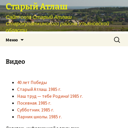
Перейти
Старый Атлаш
к
Сайт села Старый Атлаш
содержимому
Старокулаткинского района Ульяновской
области
Найти:
Меню
Видео
40 лет Победы
Старый Атлаш. 1985 г.
Наш труд — тебе Родина! 1985 г.
Посевная. 1985 г.
Субботник. 1985 г.
Парник школы. 1985 г.