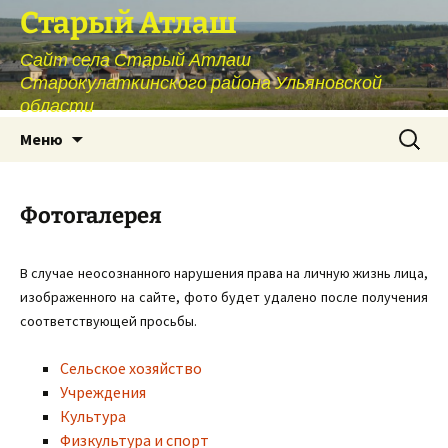
Перейти
Старый Атлаш
к
Сайт села Старый Атлаш
содержимому
Старокулаткинского района Ульяновской
области
Найти:
Меню
Фотогалерея
В случае неосознанного нарушения права на личную жизнь лица,
изображенного на сайте, фото будет удалено после получения
соответствующей просьбы.
Сельское хозяйство
Учреждения
Культура
Физкультура и спорт