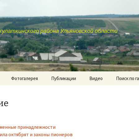
улаткинского района Ульяновской области
Фотогалерея
Публикации
Видео
Поиск по г
кие
Сельское хозяйство
Статьи
ы
ие
Учреждения
Из старых подшивок
Культура
ы
менные принадлежности
ила октябрят и законы пионеров
Физкультура и спорт