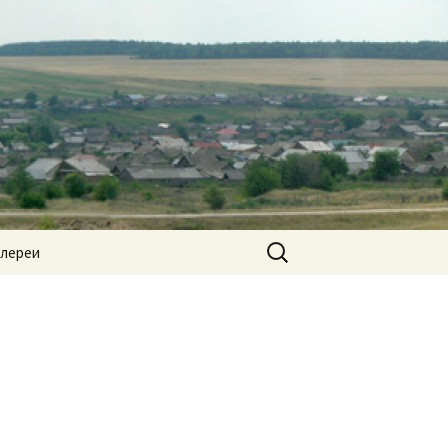
Найти:
алереи