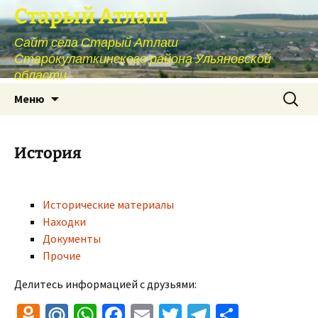
Перейти
Старый Атлаш
к
Сайт села Старый Атлаш
содержимому
Старокулаткинского района Ульяновской
области
Найти:
Меню
История
Исторические материалы
Находки
Документы
Прочие
Делитесь информацией с друзьями:
O
M
W
Fa
E
T
Te
О