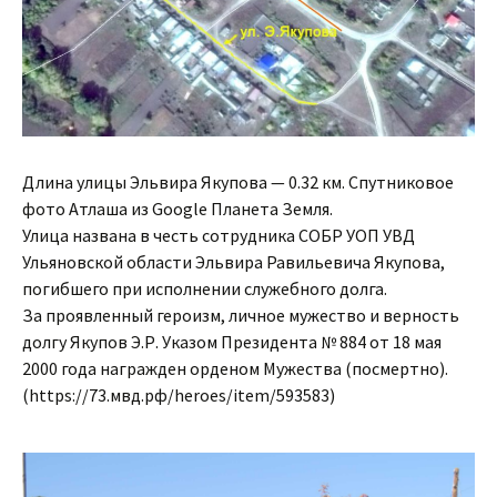
Длина улицы Эльвира Якупова — 0.32 км. Спутниковое
фото Атлаша из Google Планета Земля.
Улица названа в честь сотрудника СОБР УОП УВД
Ульяновской области Эльвира Равильевича Якупова,
погибшего при исполнении служебного долга.
За проявленный героизм, личное мужество и верность
долгу Якупов Э.Р. Указом Президента № 884 от 18 мая
2000 года награжден орденом Мужества (посмертно).
(https://73.мвд.рф/heroes/item/593583)